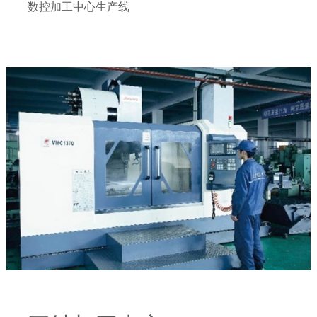
数控加工中心生产线